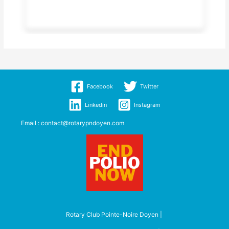
Facebook
Twitter
Linkedin
Instagram
Email : contact@rotarypndoyen.com
Rotary Club Pointe-Noire Doyen |